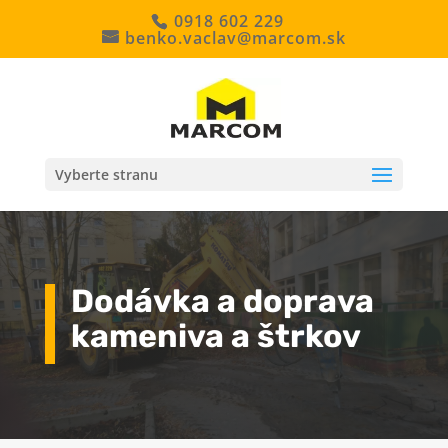
0918 602 229
benko.vaclav@marcom.sk
Vyberte stranu
Dodávka a doprava
kameniva a štrkov