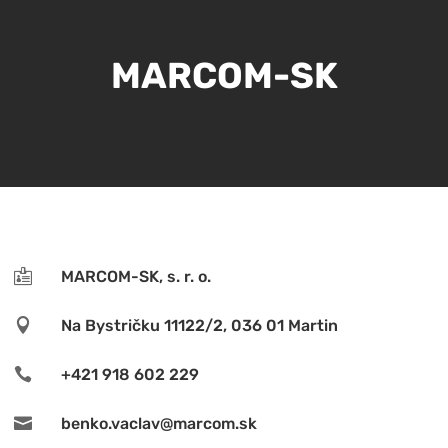
MARCOM-SK

MARCOM-SK, s. r. o.

Na Bystričku 11122/2, 036 01 Martin

+421 918 602 229

benko.vaclav@marcom.sk